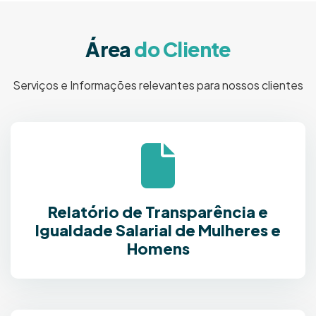
Á
r
e
a
d
o
C
l
i
e
n
t
e
Serviços e Informações relevantes para nossos clientes
Relatório de Transparência e
Igualdade Salarial de Mulheres e
Homens