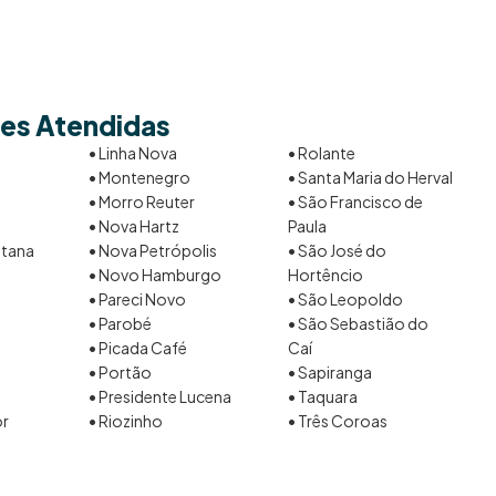
es Atendidas
• Linha Nova
• Rolante
o
• Montenegro
• Santa Maria do Herval
• Morro Reuter
• São Francisco de
• Nova Hartz
Paula
ntana
• Nova Petrópolis
• São José do
• Novo Hamburgo
Hortêncio
a
• Pareci Novo
• São Leopoldo
• Parobé
• São Sebastião do
• Picada Café
Caí
• Portão
• Sapiranga
• Presidente Lucena
• Taquara
or
• Riozinho
• Três Coroas