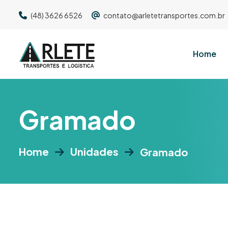
(48) 3626 6526
contato@arletetransportes.com.br
Home
G
r
a
m
a
d
o
Home
Unidades
Gramado