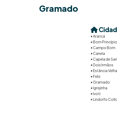
Gramado
Cidad
• Araricá
• Bom Princípi
• Campo Bom
• Canela
• Capela de Sa
• Dois Irmãos
• Estância Velh
• Feliz
• Gramado
• Igrejinha
• Ivoti
• Lindolfo Coll