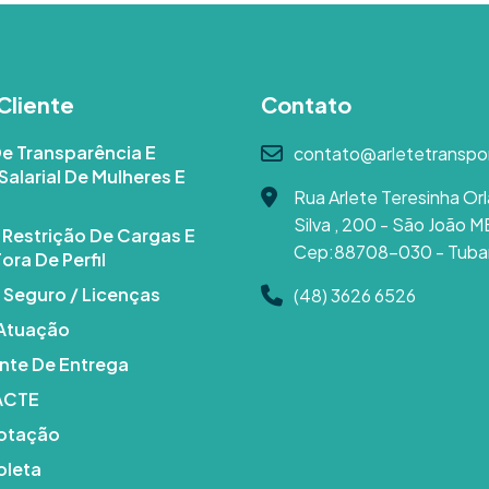
Cliente
Contato
De Transparência E
contato@arletetranspo
Salarial De Mulheres E
Rua Arlete Teresinha Orl
Silva , 200 - São João M
e Restrição De Cargas E
Cep:88708-030 - Tuba
ora De Perfil
 Seguro / Licenças
(48) 3626 6526
 Atuação
te De Entrega
DACTE
Cotação
oleta