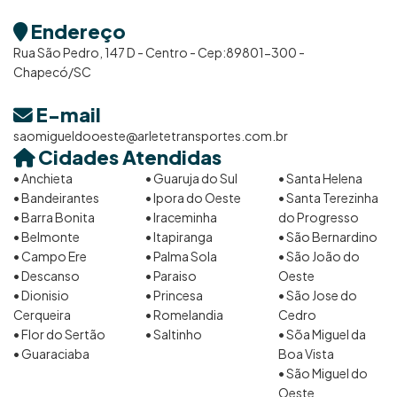
Endereço
Rua São Pedro, 147 D - Centro - Cep:89801-300 -
Chapecó/SC
E-mail
saomigueldooeste@arletetransportes.com.br
Cidades Atendidas
• Anchieta
• Guaruja do Sul
• Santa Helena
• Bandeirantes
• Ipora do Oeste
• Santa Terezinha
• Barra Bonita
• Iraceminha
do Progresso
• Belmonte
• Itapiranga
• São Bernardino
• Campo Ere
• Palma Sola
• São João do
• Descanso
• Paraiso
Oeste
• Dionisio
• Princesa
• São Jose do
Cerqueira
• Romelandia
Cedro
• Flor do Sertão
• Saltinho
• Sõa Miguel da
• Guaraciaba
Boa Vista
• São Miguel do
Oeste