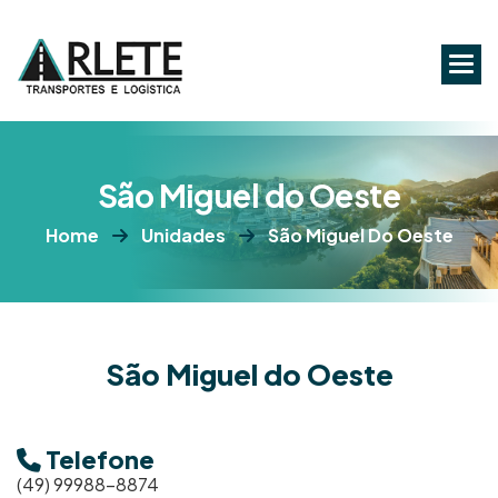
S
ã
o
M
i
g
u
e
l
d
o
O
e
s
t
e
Home
Unidades
São Miguel Do Oeste
São Miguel do Oeste
Telefone
(49) 99988-8874