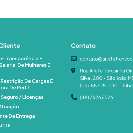
Cliente
Contato
De Transparência E
contato@arletetranspo
Salarial De Mulheres E
Rua Arlete Teresinha Orl
Silva , 200 - São João M
e Restrição De Cargas E
Cep:88708-030 - Tuba
ora De Perfil
 Seguro / Licenças
(48) 3626 6526
 Atuação
te De Entrega
DACTE