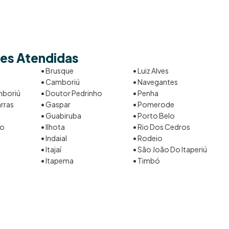
es Atendidas
• Brusque
• Luiz Alves
• Camboriú
• Navegantes
mboriú
• Doutor Pedrinho
• Penha
arras
• Gaspar
• Pomerode
• Guabiruba
• Porto Belo
vo
• Ilhota
• Rio Dos Cedros
• Indaial
• Rodeio
• Itajaí
• São João Do Itaperiú
• Itapema
• Timbó