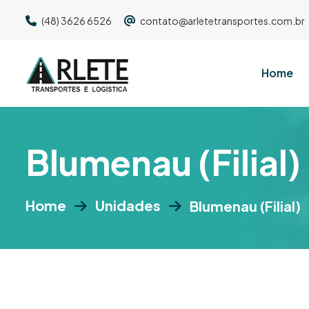
(48) 3626 6526
contato@arletetransportes.com.br
Home
B
l
u
m
e
n
a
u
(
F
i
l
i
a
l
)
Home
Unidades
Blumenau (Filial)