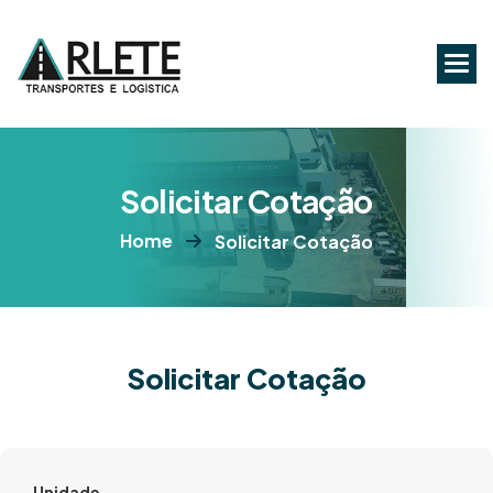
S
o
l
i
c
i
t
a
r
C
o
t
a
ç
ã
o
Home
Solicitar Cotação
Solicitar Cotação
Unidade