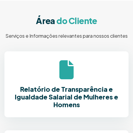
Á
r
e
a
d
o
C
l
i
e
n
t
e
Serviços e Informações relevantes para nossos clientes
Relatório de Transparência e
Igualdade Salarial de Mulheres e
Homens